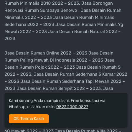
Rumah Minimalis 2018 2022 – 2023. Jasa Borongan
Renovasi Rumah Surabaya Benowo . Jasa Desain Rumah
Minimalis 2022 – 2023 Jasa Desain Rumah Minimalis
Sederhana 2022 – 2023 Jasa Desain Rumah Minimalis Yg
Mewah 2022 – 2023 Jasa Desain Rumah Natural 2022 –
2023.
Jasa Desain Rumah Online 2022 – 2023 Jasa Desain
Rumah Paling Mewah Di Indonesia 2022 – 2023 Jasa
Desain Rumah Pojok 2022 – 2023 Jasa Desain Rumah S
2022 – 2023. Jasa Desain Rumah Sederhana 3 Kamar 2022
– 2023 Jasa Desain Rumah Sederhana Tapi Mewah 2022 –
2023 Jasa Desain Rumah Sempit 2022 – 2023. Jasa
Borongan Renovasi Rumah Surabaya Benowo .
Kami senang Anda mampir disini. Free konsultasi via
Whatsapp, silahkan disini
0823 2000 0827
Jasa Desain Rumah Terbaru 2022 – 2023 Jasa Desain
Rumah Tingkat Minimalis 2022 – 2023 Jasa Desain Rumah
OK, Terima Kasih
Type 36 Minimalis 2022 – 2023. Jasa Desain Rumah Type
60 Mewah 2022 – 2023 Jasa Desain Rumah Villa 2022 –