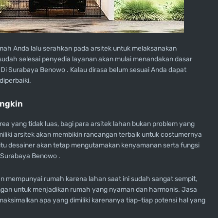
ah Anda lalu serahkan pada arsitek untuk melaksanakan
 sudah selesai penyedia layanan akan mulai menandakan dasar
i Surabaya Benowo . Kalau dirasa belum sesuai Anda dapat
iperbaiki.
ngkin
a yang tidak luas, bagi para arsitek lahan bukan problem yang
miliki arsitek akan membikin rancangan terbaik untuk costumernya
itu desainer akan tetap mengutamakan kenyamanan serta fungsi
i Surabaya Benowo .
an mempunyai rumah karena lahan saat ini sudah sangat sempit,
langan untuk menjadikan rumah yang nyaman dan harmonis. Jasa
simalkan apa yang dimiliki karenanya tiap-tiap potensi hal yang