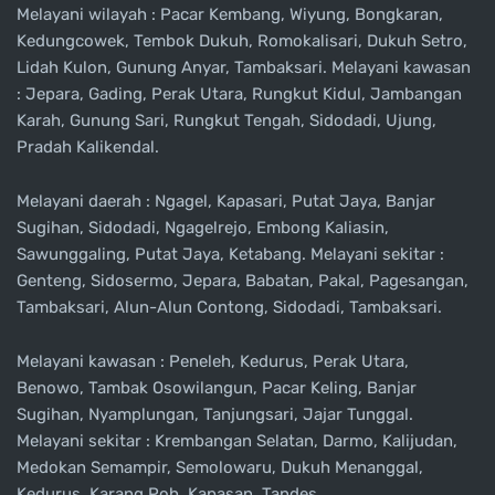
Melayani wilayah : Pacar Kembang, Wiyung, Bongkaran,
Kedungcowek, Tembok Dukuh, Romokalisari, Dukuh Setro,
Lidah Kulon, Gunung Anyar, Tambaksari. Melayani kawasan
: Jepara, Gading, Perak Utara, Rungkut Kidul, Jambangan
Karah, Gunung Sari, Rungkut Tengah, Sidodadi, Ujung,
Pradah Kalikendal.
Melayani daerah : Ngagel, Kapasari, Putat Jaya, Banjar
Sugihan, Sidodadi, Ngagelrejo, Embong Kaliasin,
Sawunggaling, Putat Jaya, Ketabang. Melayani sekitar :
Genteng, Sidosermo, Jepara, Babatan, Pakal, Pagesangan,
Tambaksari, Alun-Alun Contong, Sidodadi, Tambaksari.
Melayani kawasan : Peneleh, Kedurus, Perak Utara,
Benowo, Tambak Osowilangun, Pacar Keling, Banjar
Sugihan, Nyamplungan, Tanjungsari, Jajar Tunggal.
Melayani sekitar : Krembangan Selatan, Darmo, Kalijudan,
Medokan Semampir, Semolowaru, Dukuh Menanggal,
Kedurus, Karang Poh, Kapasan, Tandes.