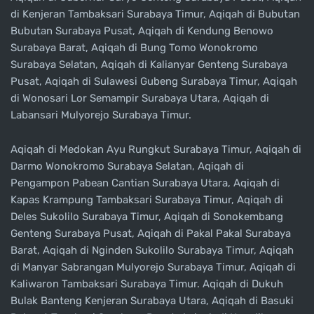
di Kenjeran Tambaksari Surabaya Timur, Aqiqah di Bubutan
Bubutan Surabaya Pusat, Aqiqah di Kendung Benowo
Surabaya Barat, Aqiqah di Bung Tomo Wonokromo
Surabaya Selatan, Aqiqah di Kalianyar Genteng Surabaya
Pusat, Aqiqah di Sulawesi Gubeng Surabaya Timur, Aqiqah
di Wonosari Lor Semampir Surabaya Utara, Aqiqah di
Labansari Mulyorejo Surabaya Timur.
Aqiqah di Medokan Ayu Rungkut Surabaya Timur, Aqiqah di
Darmo Wonokromo Surabaya Selatan, Aqiqah di
Pengampon Pabean Cantian Surabaya Utara, Aqiqah di
Kapas Krampung Tambaksari Surabaya Timur, Aqiqah di
Deles Sukolilo Surabaya Timur, Aqiqah di Sonokembang
Genteng Surabaya Pusat, Aqiqah di Pakal Pakal Surabaya
Barat, Aqiqah di Nginden Sukolilo Surabaya Timur, Aqiqah
di Manyar Sabrangan Mulyorejo Surabaya Timur, Aqiqah di
Kaliwaron Tambaksari Surabaya Timur. Aqiqah di Dukuh
Bulak Banteng Kenjeran Surabaya Utara, Aqiqah di Basuki