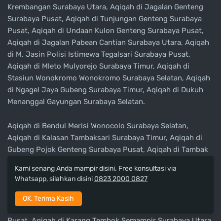
Krembangan Surabaya Utara, Aqiqah di Jagalan Genteng
Surabaya Pusat, Aqiqah di Tunjungan Genteng Surabaya
Pusat, Aqiqah di Undaan Kulon Genteng Surabaya Pusat,
Aqiqah di Jagalan Pabean Cantian Surabaya Utara, Aqiqah
di M. Jasin Polisi Istimewa Tegalsari Surabaya Pusat,
Aqiqah di Mleto Mulyorejo Surabaya Timur, Aqiqah di
Stasiun Wonokromo Wonokromo Surabaya Selatan, Aqiqah
di Ngagel Jaya Gubeng Surabaya Timur, Aqiqah di Dukuh
Menanggal Gayungan Surabaya Selatan.
Aqiqah di Bendul Merisi Wonocolo Surabaya Selatan,
Aqiqah di Kalasan Tambaksari Surabaya Timur, Aqiqah di
Gubeng Pojok Genteng Surabaya Pusat, Aqiqah di Tambak
Osowilangun Benowo Surabaya Barat, Aqiqah di Undaan
Kami senang Anda mampir disini. Free konsultasi via
Kulon Genteng Surabaya Pusat, Aqiqah di Dupak Bubutan
Whatsapp, silahkan disini
0823 2000 0827
Surabaya Pusat, Aqiqah di Amir Mahmud Gunung Anyar
Surabaya Timur, Aqiqah di Kejawan Gebang Sukolilo
OK, Terima Kasih
Surabaya Timur, Aqiqah di Pahlawan Bubutan Surabaya
Pusat, Aqiqah di Karang Tembok Semampir Surabaya Utara.