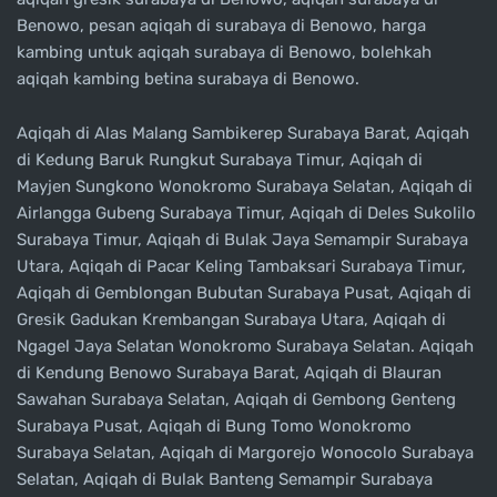
Benowo, pesan aqiqah di surabaya di Benowo, harga
kambing untuk aqiqah surabaya di Benowo, bolehkah
aqiqah kambing betina surabaya di Benowo.
Aqiqah di Alas Malang Sambikerep Surabaya Barat, Aqiqah
di Kedung Baruk Rungkut Surabaya Timur, Aqiqah di
Mayjen Sungkono Wonokromo Surabaya Selatan, Aqiqah di
Airlangga Gubeng Surabaya Timur, Aqiqah di Deles Sukolilo
Surabaya Timur, Aqiqah di Bulak Jaya Semampir Surabaya
Utara, Aqiqah di Pacar Keling Tambaksari Surabaya Timur,
Aqiqah di Gemblongan Bubutan Surabaya Pusat, Aqiqah di
Gresik Gadukan Krembangan Surabaya Utara, Aqiqah di
Ngagel Jaya Selatan Wonokromo Surabaya Selatan. Aqiqah
di Kendung Benowo Surabaya Barat, Aqiqah di Blauran
Sawahan Surabaya Selatan, Aqiqah di Gembong Genteng
Surabaya Pusat, Aqiqah di Bung Tomo Wonokromo
Surabaya Selatan, Aqiqah di Margorejo Wonocolo Surabaya
Selatan, Aqiqah di Bulak Banteng Semampir Surabaya