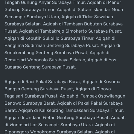
Tengah Gunung Anyar Surabaya Timur. Aqiqah di Menur
Gubeng Surabaya Timur, Aqiqah di Sultan Iskandar Muda
Semampir Surabaya Utara, Aqiqah di Tidar Sawahan
Surabaya Selatan, Aqiqah di Tembaan Bubutan Surabaya
Pusat, Aqiqah di Tambakrejo Simokerto Surabaya Pusat,
Aqiqah di Keputih Sukolilo Surabaya Timur, Aqiqah di
Panglima Sudirman Genteng Surabaya Pusat, Aqiqah di
Sonokembang Genteng Surabaya Pusat, Aqiqah di
Jemursari Wonocolo Surabaya Selatan, Aqiqah di Yos
Sudarso Genteng Surabaya Pusat.
Aqiqah di Raci Pakal Surabaya Barat, Aqiqah di Kusuma
Bangsa Genteng Surabaya Pusat, Aqiqah di Dinoyo
Tegalsari Surabaya Pusat, Aqiqah di Tambak Osowilangun
Benowo Surabaya Barat, Aqiqah di Pakal Pakal Surabaya
Barat, Aqiqah di Kalikepiting Tambaksari Surabaya Timur,
Aqiqah di Undaan Wetan Genteng Surabaya Pusat, Aqiqah
di Wonosari Lor Semampir Surabaya Utara, Aqiqah di
Diponegoro Wonokromo Surabaya Selatan, Aqiqah di