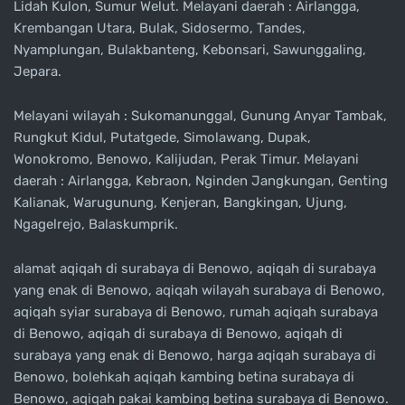
Lidah Kulon, Sumur Welut. Melayani daerah : Airlangga,
Krembangan Utara, Bulak, Sidosermo, Tandes,
Nyamplungan, Bulakbanteng, Kebonsari, Sawunggaling,
Jepara.
Melayani wilayah : Sukomanunggal, Gunung Anyar Tambak,
Rungkut Kidul, Putatgede, Simolawang, Dupak,
Wonokromo, Benowo, Kalijudan, Perak Timur. Melayani
daerah : Airlangga, Kebraon, Nginden Jangkungan, Genting
Kalianak, Warugunung, Kenjeran, Bangkingan, Ujung,
Ngagelrejo, Balaskumprik.
alamat aqiqah di surabaya di Benowo, aqiqah di surabaya
yang enak di Benowo, aqiqah wilayah surabaya di Benowo,
aqiqah syiar surabaya di Benowo, rumah aqiqah surabaya
di Benowo, aqiqah di surabaya di Benowo, aqiqah di
surabaya yang enak di Benowo, harga aqiqah surabaya di
Benowo, bolehkah aqiqah kambing betina surabaya di
Benowo, aqiqah pakai kambing betina surabaya di Benowo.