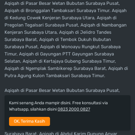
Aqiqah di Pasar Besar Wetan Bubutan Surabaya Pusat,
Aqiqah di Bronggalan Tambaksari Surabaya Timur. Aqiqah
di Kedung Cowek Kenjeran Surabaya Utara, Aqiqah di
Pregolan Tegalsari Surabaya Pusat, Aqiqah di Nambangan
Kenjeran Surabaya Utara, Aqiqah di Jelidro Tandes
Surabaya Barat, Aqiqah di Tembok Dukuh Bubutan
Surabaya Pusat, Aqiqah di Wonoayu Rungkut Surabaya
Timur, Aqiqah di Gayungan PTT Gayungan Surabaya
Selatan, Aqiqah di Kertajaya Gubeng Surabaya Timur,
Aqiqah di Ngemplak Sambikerep Surabaya Barat, Aqiqah di
Putra Agung Kulon Tambaksari Surabaya Timur.
Aqiqah di Pasar Besar Wetan Bubutan Surabaya Pusat,
Aqiqah di Kertajaya Indah Mulyorejo Surabaya Timur,
Kami senang Anda mampir disini. Free konsultasi via
Aqiqah di Airlangga Gubeng Surabaya Timur, Aqiqah di
Whatsapp, silahkan disini
0823 2000 0827
Darmo Kali Tegalsari Surabaya Pusat, Aqiqah di Penjaringan
Timur Rungkut Surabaya Timur, Aqiqah di Kranggan
OK, Terima Kasih
Sawahan Surabaya Selatan, Aqiqah di Jelidro Tandes
Surabaya Barat, Aqiqah di Abdul Karim Gunung Anyar