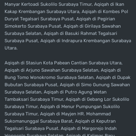
Manyar Kertoadi Sukolilo Surabaya Timur, Aqiqah di Ikan
Kakap Krembangan Surabaya Utara, Aqiqah di Kombes Pol
Duryat Tegalsari Surabaya Pusat, Aqiqah di Pegirian
Simokerto Surabaya Pusat, Aqiqah di Girilaya Sawahan
Surabaya Selatan, Aqiqah di Basuki Rahmat Tegalsari
Surabaya Pusat, Aqiqah di Indrapura Krembangan Surabaya
Utara.
Aqiqah di Stasiun Kota Pabean Cantian Surabaya Utara,
Aqiqah di Arjuno Sawahan Surabaya Selatan, Aqiqah di
Bung Tomo Wonokromo Surabaya Selatan, Aqiqah di Dupak
Bubutan Surabaya Pusat, Aqiqah di Simo Gunung Sawahan
Surabaya Selatan, Aqiqah di Putro Agung Wetan
Tambaksari Surabaya Timur, Aqiqah di Gebang Lor Sukolilo
Surabaya Timur, Aqiqah di Menur Pumpungan Sukolilo
Surabaya Timur, Aqiqah di Mayjen HR. Mohammad
Sukomanunggal Surabaya Barat, Aqiqah di Keputran
Tegalsari Surabaya Pusat. Aqiqah di Margorejo Indah
Wonocolo Surabaya Selatan, Aqiqah di Kalimas Baru