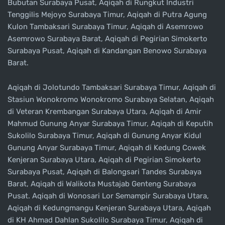
Bubutan Surabaya Pusat, Aqiqah di Rungkut Industri
Tenggilis Mejoyo Surabaya Timur, Aqiqah di Putra Agung
Kulon Tambaksari Surabaya Timur, Aqiqah di Asemrowo
Asemrowo Surabaya Barat, Aqiqah di Pegirian Simokerto
Surabaya Pusat, Aqiqah di Kandangan Benowo Surabaya
Barat.
Aqiqah di Jolotundo Tambaksari Surabaya Timur, Aqiqah di
Stasiun Wonokromo Wonokromo Surabaya Selatan, Aqiqah
di Veteran Krembangan Surabaya Utara, Aqiqah di Amir
Mahmud Gunung Anyar Surabaya Timur, Aqiqah di Keputih
Sukolilo Surabaya Timur, Aqiqah di Gunung Anyar Kidul
Gunung Anyar Surabaya Timur, Aqiqah di Kedung Cowek
Kenjeran Surabaya Utara, Aqiqah di Pegirian Simokerto
Surabaya Pusat, Aqiqah di Balongsari Tandes Surabaya
Barat, Aqiqah di Walikota Mustajab Genteng Surabaya
Pusat. Aqiqah di Wonosari Lor Semampir Surabaya Utara,
Aqiqah di Kedungmangu Kenjeran Surabaya Utara, Aqiqah
di KH Ahmad Dahlan Sukolilo Surabaya Timur, Aqiqah di