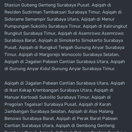
Stasiun Gubeng Genteng Surabaya Pusat. Aqiqah di
Residen Sudirman Tambaksari Surabaya Timur, Aqiqah di
Sidorame Semampir Surabaya Utara, Aqiqah di Menur
Pumpungan Sukolilo Surabaya Timur, Aqiqah di Kalirungkut
Rungkut Surabaya Timur, Aqiqah di Asemrowo Asemrowo
Surabaya Barat, Aqiqah di Simokerto Simokerto Surabaya
Pusat, Aqiqah di Rungkut Tengah Gunung Anyar Surabaya
Timur, Aqiqah di Margorejo Wonocolo Surabaya Selatan,
Aqiqah di Jagalan Pabean Cantian Surabaya Utara, Aqiqah
di Gunung Anyar Kidul Gunung Anyar Surabaya Timur.
Aqiqah di Jagalan Pabean Cantian Surabaya Utara, Aqiqah
di Ikan Kakap Krembangan Surabaya Utara, Aqiqah di
Manyar Kertoadi Sukolilo Surabaya Timur, Aqiqah di
Pregolan Tegalsari Surabaya Pusat, Aqiqah di Karah
Jambangan Surabaya Selatan, Aqiqah di Alas Malang
Benowo Surabaya Barat, Aqiqah di Perak Barat Pabean
Cantian Surabaya Utara, Aqiqah di Gembong Genteng