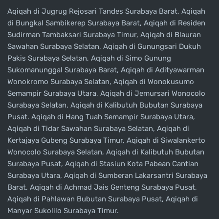
Aqiqah di Jugrug Rejosari Tandes Surabaya Barat, Aqiqah
di Bungkal Sambikerep Surabaya Barat, Aqiqah di Residen
Sudirman Tambaksari Surabaya Timur, Aqiqah di Blauran
Sawahan Surabaya Selatan, Aqiqah di Gunungsari Dukuh
Pakis Surabaya Selatan, Aqiqah di Simo Gunung
Sukomanunggal Surabaya Barat, Aqiqah di Adityawarman
Wonokromo Surabaya Selatan, Aqiqah di Wonokusumo
Semampir Surabaya Utara, Aqiqah di Jemursari Wonocolo
Surabaya Selatan, Aqiqah di Kalibutuh Bubutan Surabaya
Pusat. Aqiqah di Hang Tuah Semampir Surabaya Utara,
Aqiqah di Tidar Sawahan Surabaya Selatan, Aqiqah di
Kertajaya Gubeng Surabaya Timur, Aqiqah di Siwalankerto
Wonocolo Surabaya Selatan, Aqiqah di Kalibutuh Bubutan
Surabaya Pusat, Aqiqah di Stasiun Kota Pabean Cantian
Surabaya Utara, Aqiqah di Sumberan Lakarsantri Surabaya
Barat, Aqiqah di Achmad Jais Genteng Surabaya Pusat,
Aqiqah di Pahlawan Bubutan Surabaya Pusat, Aqiqah di
Manyar Sukolilo Surabaya Timur.