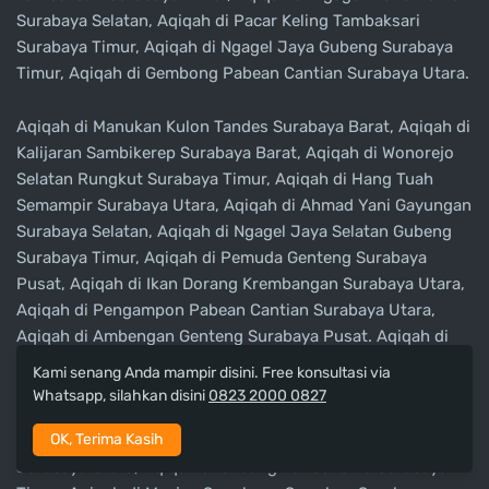
Surabaya Selatan, Aqiqah di Pacar Keling Tambaksari
Surabaya Timur, Aqiqah di Ngagel Jaya Gubeng Surabaya
Timur, Aqiqah di Gembong Pabean Cantian Surabaya Utara.
Aqiqah di Manukan Kulon Tandes Surabaya Barat, Aqiqah di
Kalijaran Sambikerep Surabaya Barat, Aqiqah di Wonorejo
Selatan Rungkut Surabaya Timur, Aqiqah di Hang Tuah
Semampir Surabaya Utara, Aqiqah di Ahmad Yani Gayungan
Surabaya Selatan, Aqiqah di Ngagel Jaya Selatan Gubeng
Surabaya Timur, Aqiqah di Pemuda Genteng Surabaya
Pusat, Aqiqah di Ikan Dorang Krembangan Surabaya Utara,
Aqiqah di Pengampon Pabean Cantian Surabaya Utara,
Aqiqah di Ambengan Genteng Surabaya Pusat. Aqiqah di
Kalikepiting Tambaksari Surabaya Timur, Aqiqah di Undaan
Kami senang Anda mampir disini. Free konsultasi via
Wetan Genteng Surabaya Pusat, Aqiqah di Romokalisari
Whatsapp, silahkan disini
0823 2000 0827
Pakal Surabaya Barat, Aqiqah di Karang Tembok Semampir
OK, Terima Kasih
Surabaya Utara, Aqiqah di Jakarta Pabean Cantian
Surabaya Utara, Aqiqah di Gebang Lor Sukolilo Surabaya