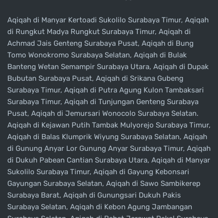
Aqiqah di Manyar Kertoadi Sukolilo Surabaya Timur, Aqiqah
di Rungkut Madya Rungkut Surabaya Timur, Aqiqah di
Achmad Jais Genteng Surabaya Pusat, Aqiqah di Bung
Tomo Wonokromo Surabaya Selatan, Aqiqah di Bulak
Banteng Wetan Semampir Surabaya Utara, Aqiqah di Dupak
Bubutan Surabaya Pusat, Aqiqah di Srikana Gubeng
Surabaya Timur, Aqiqah di Putra Agung Kulon Tambaksari
Surabaya Timur, Aqiqah di Tunjungan Genteng Surabaya
Pusat, Aqiqah di Jemursari Wonocolo Surabaya Selatan.
Aqiqah di Kejawan Putih Tambak Mulyorejo Surabaya Timur,
Aqiqah di Balas Klumprik Wiyung Surabaya Selatan, Aqiqah
di Gunung Anyar Lor Gunung Anyar Surabaya Timur, Aqiqah
di Dukuh Pabean Cantian Surabaya Utara, Aqiqah di Manyar
Sukolilo Surabaya Timur, Aqiqah di Gayung Kebonsari
Gayungan Surabaya Selatan, Aqiqah di Sawo Sambikerep
Surabaya Barat, Aqiqah di Gunungsari Dukuh Pakis
Surabaya Selatan, Aqiqah di Kebon Agung Jambangan