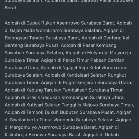
Surabaya Selatan, Aqiqah di Babat Jerawat Pakal Surabaya
Barat.
Aqiqah di Dupak Rukun Asemrowo Surabaya Barat, Aqiqah
di Gajah Mada Wonokromo Surabaya Selatan, Aqiqah di
Balongsari Tandes Surabaya Barat, Aqiqah di Genteng Kali
Genteng Surabaya Pusat, Aqiqah di Pasar Kembang
Sawahan Surabaya Selatan, Aqiqah di Mulyorejo Mulyorejo
Surabaya Timur, Aqiqah di Perak Timur Pabean Cantian
Surabaya Utara, Aqiqah di Ngagel Rejo Kidul Wonokromo
Surabaya Selatan, Aqiqah di Kendalsari Selatan Rungkut
Surabaya Timur, Aqiqah di Pogot Kenjeran Surabaya Utara.
Aqiqah di Kedung Tarukan Tambaksari Surabaya Timur,
Aqiqah di Gresik Gadukan Krembangan Surabaya Utara,
Aqiqah di Kutisari Selatan Tenggilis Mejoyo Surabaya Timur,
Aqiqah di Tembok Dukuh Bubutan Surabaya Pusat, Aqiqah
di Siwalankerto Timur Wonocolo Surabaya Selatan, Aqiqah
di Margomulyo Asemrowo Surabaya Barat, Aqiqah di
Klakahrejo Benowo Surabaya Barat, Aqiqah di Dukuh