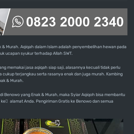
k & Murah. Aqiqah dalam Islam adalah penyembelihan hewan pada
ntuk ucapan syukur terhadap Allah SWT.
ng memakai jasa aqiqah siap saji, alasannya kecuali tidak perlu
a cukup terjangkau serta rasanya enak dan juga murah. Kambing
nak & Murah.
di Benowo yang Enak & Murah, maka Syiar Aqiqoh bisa membantu
s ke ِ alamat Anda. Pengiriman Gratis ke Benowo dan semua