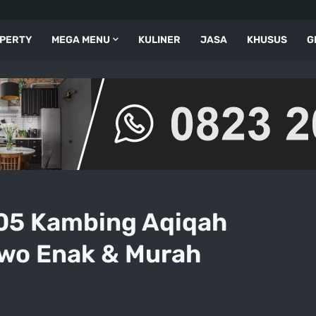
PERTY
MEGA MENU
KULINER
JASA
KHUSUS
G
 05 Kambing Aqiqah
owo Enak & Murah