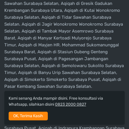
Sawahan Surabaya Selatan, Aqiqah di Gresik Gadukan
Krembangan Surabaya Utara, Aqiqah di Kutai Wonokromo
Surabaya Selatan, Aqiqah di Tidar Sawahan Surabaya
Selatan. Aqiqah di Jagir Wonokromo Wonokromo Surabaya
Selatan, Aqiqah di Tambak Mayor Asemrowo Surabaya
Barat, Aqiqah di Manyar Kertoadi Mulyorejo Surabaya
Timur, Aqiqah di Mayjen HR. Mohammad Sukomanunggal
Surabaya Barat, Aqiqah di Stasiun Gubeng Genteng
Surabaya Pusat, Aqiqah di Pagesangan Jambangan
Surabaya Selatan, Aqiqah di Semolowaru Sukolilo Surabaya
Timur, Aqiqah di Banyu Urip Sawahan Surabaya Selatan,
Aqiqah di Simokerto Simokerto Surabaya Pusat, Aqiqah di
Pasar Kembang Sawahan Surabaya Selatan.
Kami senang Anda mampir disini. Free konsultasi via
Aqiqah di Kyai Amir Tandes Surabaya Barat, Aqiqah di
Whatsapp, silahkan disini
0823 2000 0827
Joyoboyo Wonokromo Surabaya Selatan, Aqiqah di Ikan
Kakap Krembangan Surabaya Utara, Aqiqah di Singapur
OK, Terima Kasih
Pakal Surabaya Barat, Aqiqah di Tembok Dukuh Bubutan
Surabaya Pusat, Aqiqah di Indrapura Krembangan Surabaya