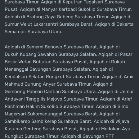
Surabaya Timur, Aqiqah di Keputran Tegalsari Surabaya
Pusat, Aqiqah di Manyar Kertoadi Sukolilo Surabaya Timur,
Aqiqah di Bratang Jaya Gubeng Surabaya Timur, Aqiqah di
Sumur Welut Lakarsantri Surabaya Barat, Aqiqah di Jakarta
Semampir Surabaya Utara.
Aqiqah di Sememi Benowo Surabaya Barat, Aqiqah di
Dukuh Kupang Sawahan Surabaya Selatan, Aqiqah di Pasar
Besar Wetan Bubutan Surabaya Pusat, Aqiqah di Dukuh
Menanggal Gayungan Surabaya Selatan, Aqiqah di
Kendalsari Selatan Rungkut Surabaya Timur, Aqiqah di Amir
Mahmud Gunung Anyar Surabaya Timur, Aqiqah di
Gembong Pabean Cantian Surabaya Utara, Aqiqah di Jemur
Andayani Tenggilis Mejoyo Surabaya Timur, Aqiqah di Arief
Rachman Hakim Sukolilo Surabaya Timur, Aqiqah di Simo
Magersari Sukomanunggal Surabaya Barat. Aqiqah di
Sambikerep Sambikerep Surabaya Barat, Aqiqah di Wijaya
Kusuma Genteng Surabaya Pusat, Aqiqah di Medokan Ayu
Rungkut Surabaya Timur, Aqiqah di Gayungan PTT