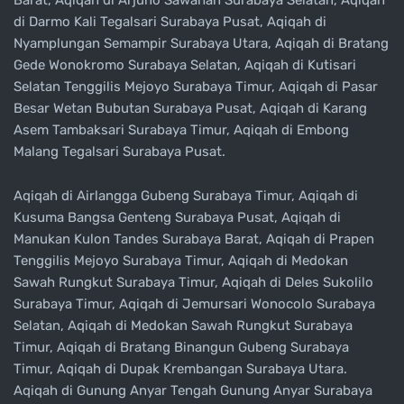
Barat, Aqiqah di Arjuno Sawahan Surabaya Selatan, Aqiqah
di Darmo Kali Tegalsari Surabaya Pusat, Aqiqah di
Nyamplungan Semampir Surabaya Utara, Aqiqah di Bratang
Gede Wonokromo Surabaya Selatan, Aqiqah di Kutisari
Selatan Tenggilis Mejoyo Surabaya Timur, Aqiqah di Pasar
Besar Wetan Bubutan Surabaya Pusat, Aqiqah di Karang
Asem Tambaksari Surabaya Timur, Aqiqah di Embong
Malang Tegalsari Surabaya Pusat.
Aqiqah di Airlangga Gubeng Surabaya Timur, Aqiqah di
Kusuma Bangsa Genteng Surabaya Pusat, Aqiqah di
Manukan Kulon Tandes Surabaya Barat, Aqiqah di Prapen
Tenggilis Mejoyo Surabaya Timur, Aqiqah di Medokan
Sawah Rungkut Surabaya Timur, Aqiqah di Deles Sukolilo
Surabaya Timur, Aqiqah di Jemursari Wonocolo Surabaya
Selatan, Aqiqah di Medokan Sawah Rungkut Surabaya
Timur, Aqiqah di Bratang Binangun Gubeng Surabaya
Timur, Aqiqah di Dupak Krembangan Surabaya Utara.
Aqiqah di Gunung Anyar Tengah Gunung Anyar Surabaya