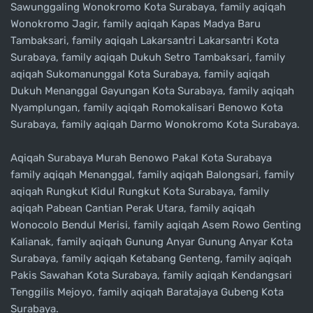
Sawunggaling Wonokromo Kota Surabaya, family aqiqah
Wonokromo Jagir, family aqiqah Kapas Madya Baru
Tambaksari, family aqiqah Lakarsantri Lakarsantri Kota
Surabaya, family aqiqah Dukuh Setro Tambaksari, family
aqiqah Sukomanunggal Kota Surabaya, family aqiqah
Dukuh Menanggal Gayungan Kota Surabaya, family aqiqah
Nyamplungan, family aqiqah Romokalisari Benowo Kota
Surabaya, family aqiqah Darmo Wonokromo Kota Surabaya.
Aqiqah Surabaya Murah Benowo Pakal Kota Surabaya
family aqiqah Menanggal, family aqiqah Balongsari, family
aqiqah Rungkut Kidul Rungkut Kota Surabaya, family
aqiqah Pabean Cantian Perak Utara, family aqiqah
Wonocolo Bendul Merisi, family aqiqah Asem Rowo Genting
Kalianak, family aqiqah Gunung Anyar Gunung Anyar Kota
Surabaya, family aqiqah Ketabang Genteng, family aqiqah
Pakis Sawahan Kota Surabaya, family aqiqah Kendangsari
Tenggilis Mejoyo, family aqiqah Baratajaya Gubeng Kota
Surabaya.