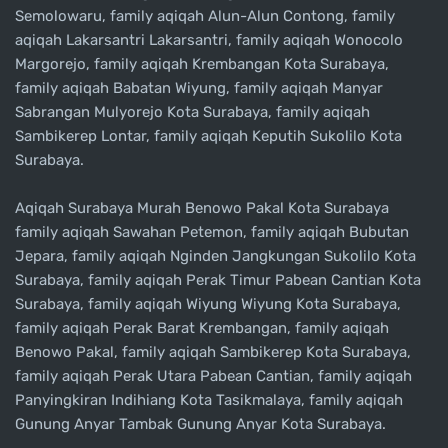
Semolowaru, family aqiqah Alun-Alun Contong, family
aqiqah Lakarsantri Lakarsantri, family aqiqah Wonocolo
Margorejo, family aqiqah Krembangan Kota Surabaya,
family aqiqah Babatan Wiyung, family aqiqah Manyar
Sabrangan Mulyorejo Kota Surabaya, family aqiqah
Sambikerep Lontar, family aqiqah Keputih Sukolilo Kota
Surabaya.
Aqiqah Surabaya Murah Benowo Pakal Kota Surabaya
family aqiqah Sawahan Petemon, family aqiqah Bubutan
Jepara, family aqiqah Nginden Jangkungan Sukolilo Kota
Surabaya, family aqiqah Perak Timur Pabean Cantian Kota
Surabaya, family aqiqah Wiyung Wiyung Kota Surabaya,
family aqiqah Perak Barat Krembangan, family aqiqah
Benowo Pakal, family aqiqah Sambikerep Kota Surabaya,
family aqiqah Perak Utara Pabean Cantian, family aqiqah
Panyingkiran Indihiang Kota Tasikmalaya, family aqiqah
Gunung Anyar Tambak Gunung Anyar Kota Surabaya.