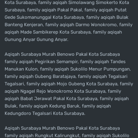
Kota Surabaya, family aqiqah Simolawang Simokerto Kota
Surabaya, family aqiqah Pakal Pakal, family aqiqah Putat
Gede Sukomanunggal Kota Surabaya, family aqiqah Bulak
Banteng Kenjeran, family aqiqah Darmo Wonokromo, family
aqiqah Made Sambikerep Kota Surabaya, family aqiqah
Gunung Anyar Gunung Anyar.
Aqiqah Surabaya Murah Benowo Pakal Kota Surabaya
family aqiqah Pegirikan Semampir, family aqiqah Tandes
Manukan Kulon, family aqiqah Sukolilo Menur Pumpungan,
family aqiqah Gubeng Baratajaya, family aqiqah Tegalsari
Tegalsari, family aqiqah Mojo Gubeng Kota Surabaya, family
aqiqah Ngagel Rejo Wonokromo Kota Surabaya, family
aqiqah Babat Jerawat Pakal Kota Surabaya, family aqiqah
Bulak, family aqiqah Kedung Baruk, family aqiqah
Kedungdoro Tegalsari Kota Surabaya.
Aqiqah Surabaya Murah Benowo Pakal Kota Surabaya
family aqiqah Rungkut Kalirungkut, family aqiqah Sukolilo