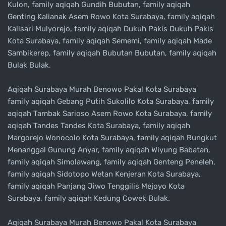
Kulon, family aqiqah Gundih Bubutan, family aqiqah
Genting Kalianak Asem Rowo Kota Surabaya, family aqiqah
Kalisari Mulyorejo, family aqiqah Dukuh Pakis Dukuh Pakis
Kota Surabaya, family aqiqah Sememi, family aqiqah Made
Sambikerep, family aqiqah Bubutan Bubutan, family aqiqah
Bulak Bulak.
Aqiqah Surabaya Murah Benowo Pakal Kota Surabaya
family aqiqah Gebang Putih Sukolilo Kota Surabaya, family
aqiqah Tambak Sarioso Asem Rowo Kota Surabaya, family
aqiqah Tandes Tandes Kota Surabaya, family aqiqah
Margorejo Wonocolo Kota Surabaya, family aqiqah Rungkut
Menanggal Gunung Anyar, family aqiqah Wiyung Babatan,
family aqiqah Simolawang, family aqiqah Genteng Peneleh,
family aqiqah Sidotopo Wetan Kenjeran Kota Surabaya,
family aqiqah Panjang Jiwo Tenggilis Mejoyo Kota
Surabaya, family aqiqah Kedung Cowek Bulak.
Aqiqah Surabaya Murah Benowo Pakal Kota Surabaya