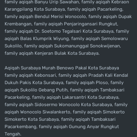
family aqiqah Banyu Urip Sawahan, family aqiqah Kebraon
Karangpilang Kota Surabaya, family aqiqah Pacarkeling,
family aqiqah Bendul Merisi Wonocolo, family aqiqah Dupak
Krembangan, family aqiqah Penjaringansari Rungkut,
family aqiqah Dr. Soetomo Tegalsari Kota Surabaya, family
aqiqah Balas Klumprik Wiyung, family aqiqah Semolowaru
Sukolilo, family aqiqah Sukomanunggal Sonokwijenan,
family aqiqah Kenjeran Bulak Kota Surabaya.
Aqiqah Surabaya Murah Benowo Pakal Kota Surabaya
family aqiqah Kebonsari, family aqiqah Pradah Kali Kendal
Dukuh Pakis Kota Surabaya, family aqiqah Ploso, family
aqiqah Sukolilo Gebang Putih, family aqiqah Tambaksari
Pacarkeling, family aqiqah Lakarsantri Kota Surabaya,
family aqiqah Sidosermo Wonocolo Kota Surabaya, family
aqiqah Wonocolo Siwalankerto, family aqiqah Simokerto
Simokerto Kota Surabaya, family aqiqah Tambaksari
Pacarkembang, family aqiqah Gunung Anyar Rungkut
Tengah.