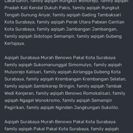
Lakarsantri, family aqiqah Rungkut Wonorejo, family aqiqah
Pradah Kali Kendal Dukuh Pakis, family aqiqah Rungkut
Tengah Gunung Anyar, family aqiqah Gading Tambaksari
Kota Surabaya, family aqiqah Perak Utara Pabean Cantian
Kota Surabaya, family aqiqah Jambangan Jambangan,
family aqiqah Sidotopo Semampir, family aqiqah Gubeng
Kertajaya.
Aqiqah Surabaya Murah Benowo Pakal Kota Surabaya
family aqiqah Sukomanunggal Simomulyo, family aqiqah
Mulyorejo Kalisari, family aqiqah Airlangga Gubeng Kota
Surabaya, family aqiqah Krembangan Krembangan Selatan,
family aqiqah Sambikerep Bringin, family aqiqah Tambak
Wedi Kenjeran, family aqiqah Benowo Romokalisari, family
aqiqah Ngagel Wonokromo, family aqiqah Semampir
Pegirikan, family aqiqah Nginden Jangkungan Sukolilo.
Aqiqah Surabaya Murah Benowo Pakal Kota Surabaya
family aqiqah Pakal Pakal Kota Surabaya, family aqiqah