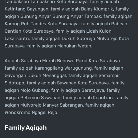
Tambaksari Tambaksari Kota Surabaya, family aqiqah
Ketintang Gayungan, family aqiqah Balas Klumprik, family
aqiqah Gunung Anyar Gunung Anyar Tambak, family aqiqah
Karang Poh Tandes Kota Surabaya, family aqiqah Pabean
Cantian Kota Surabaya, family aqiqah Lidah Kulon
Lakarsantri, family aqiqah Dukuh Sutorejo Mulyorejo Kota
Surabaya, family aqiqah Manukan Wetan.
Aqiqah Surabaya Murah Benowo Pakal Kota Surabaya
family aqiqah Karangpilang Warugunung, family aqiqah
Gayungan Dukuh Menanggal, family aqiqah Semampir
Sidotopo, family aqiqah Sawahan Kota Surabaya, family
aqiqah Mojo Gubeng, family aqiqah Baratajaya, family
aqiqah Petemon Sawahan, family aqiqah Keputran, family
aqiqah Mulyorejo Manyar Sabrangan, family aqiqah
Wonokromo Ngagel Rejo.
Family Aqiqah